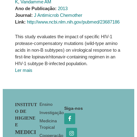
K
,
Vandamme AM
Ano de Publicação:
2013
Journal:
J Antimicrob Chemother
Link:
http://www.ncbi.nlm.nih.gov/pubmed/23687186
This study evaluates the impact of specific HIV-1
protease-compensatory mutations (wild-type amino
acids in non-B subtypes) on virological response to a
first-line lopinavir/ritonavir-containing regimen in an
HIV-1 subtype B-infected population.
Ler mais
Footer
Ensino
INSTITUT
Siga-nos
O DE
Investigação
HIGIENE
Medicina
E
Tropical
MEDICI
Cooperação