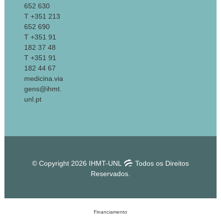
652 630
T +351 213
652 690
T +351 91
182 37 48
T +351 91
182 44 67
medicina.via
gens@ihmt.
unl.pt
© Copyright 2026 IHMT-UNL
Todos os Direitos
Reservados.
Financiamento