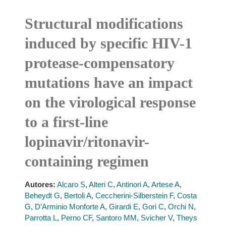
Structural modifications
induced by specific HIV-1
protease-compensatory
mutations have an impact
on the virological response
to a first-line
lopinavir/ritonavir-
containing regimen
Autores:
Alcaro S
,
Alteri C
,
Antinori A
,
Artese A
,
Beheydt G
,
Bertoli A
,
Ceccherini-Silberstein F
,
Costa
G
,
D’Arminio Monforte A
,
Girardi E
,
Gori C
,
Orchi N
,
Parrotta L
,
Perno CF
,
Santoro MM
,
Svicher V
,
Theys