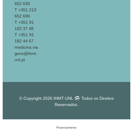
652 630
T +351 213
652 690
T +351 91
182 37 48
T +351 91
182 44 67
medicina.via
gens@ihmt.
unl.pt
© Copyright 2026 IHMT-UNL
Todos os Direitos
Reservados.
Financiamento