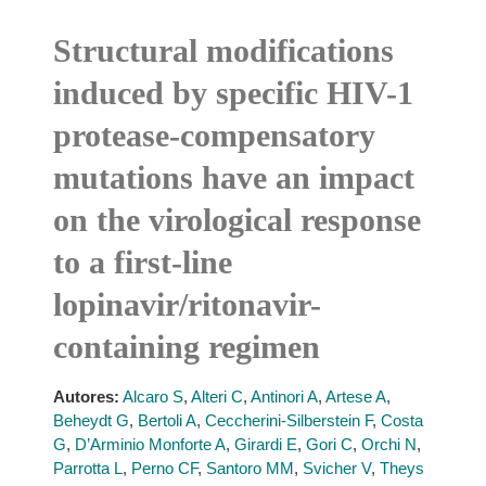
Structural modifications
induced by specific HIV-1
protease-compensatory
mutations have an impact
on the virological response
to a first-line
lopinavir/ritonavir-
containing regimen
Autores:
Alcaro S
,
Alteri C
,
Antinori A
,
Artese A
,
Beheydt G
,
Bertoli A
,
Ceccherini-Silberstein F
,
Costa
G
,
D’Arminio Monforte A
,
Girardi E
,
Gori C
,
Orchi N
,
Parrotta L
,
Perno CF
,
Santoro MM
,
Svicher V
,
Theys