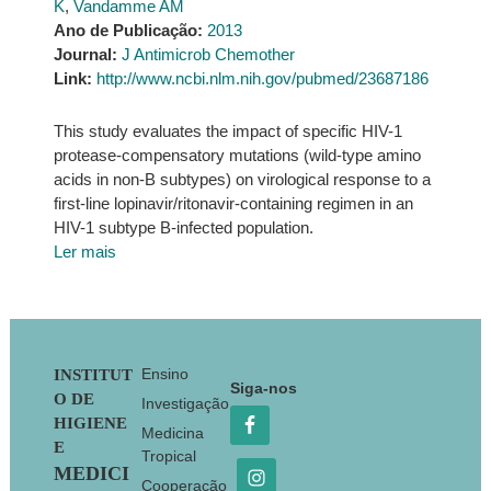
K
,
Vandamme AM
Ano de Publicação:
2013
Journal:
J Antimicrob Chemother
Link:
http://www.ncbi.nlm.nih.gov/pubmed/23687186
This study evaluates the impact of specific HIV-1
protease-compensatory mutations (wild-type amino
acids in non-B subtypes) on virological response to a
first-line lopinavir/ritonavir-containing regimen in an
HIV-1 subtype B-infected population.
Ler mais
Footer
Ensino
INSTITUT
Siga-nos
O DE
Investigação
HIGIENE
Medicina
E
Tropical
MEDICI
Cooperação