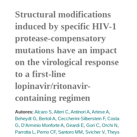
Structural modifications
induced by specific HIV-1
protease-compensatory
mutations have an impact
on the virological response
to a first-line
lopinavir/ritonavir-
containing regimen
Autores:
Alcaro S
,
Alteri C
,
Antinori A
,
Artese A
,
Beheydt G
,
Bertoli A
,
Ceccherini-Silberstein F
,
Costa
G
,
D’Arminio Monforte A
,
Girardi E
,
Gori C
,
Orchi N
,
Parrotta L
,
Perno CF
,
Santoro MM
,
Svicher V
,
Theys