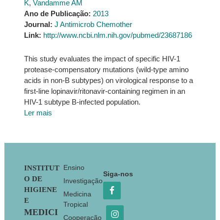
K
,
Vandamme AM
Ano de Publicação:
2013
Journal:
J Antimicrob Chemother
Link:
http://www.ncbi.nlm.nih.gov/pubmed/23687186
This study evaluates the impact of specific HIV-1
protease-compensatory mutations (wild-type amino
acids in non-B subtypes) on virological response to a
first-line lopinavir/ritonavir-containing regimen in an
HIV-1 subtype B-infected population.
Ler mais
Footer
Ensino
INSTITUT
Siga-nos
O DE
Investigação
HIGIENE
Medicina
E
Tropical
MEDICI
Cooperação