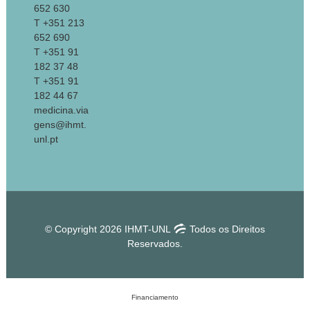
652 630
T +351 213
652 690
T +351 91
182 37 48
T +351 91
182 44 67
medicina.via
gens@ihmt.
unl.pt
© Copyright 2026 IHMT-UNL
Todos os Direitos
Reservados.
Financiamento