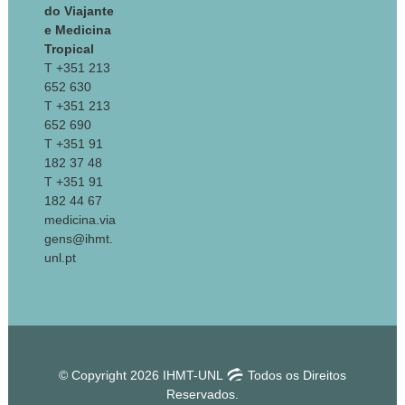
do Viajante
e Medicina
Tropical
T +351 213
652 630
T +351 213
652 690
T +351 91
182 37 48
T +351 91
182 44 67
medicina.via
gens@ihmt.
unl.pt
© Copyright 2026 IHMT-UNL
Todos os Direitos
Reservados.