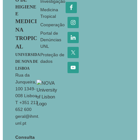
O DE
Investigação
HIGIENE
Medicina
E
Tropical
MEDICI
Cooperação
NA
Portal de
TROPIC
Denúncias
AL
UNL
Proteção de
UNIVERSIDA
dados
DE NOVA DE
LISBOA
Rua da
Junqueira,
100 1349-
008 Lisboa
T +351 213
652 600
geral@ihmt.
unl.pt
Consulta