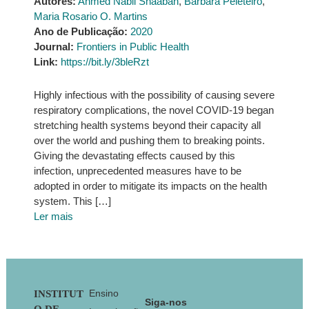
Autores:
Ahmed Nabil Shaaban
,
Bárbara Peleteiro
,
Maria Rosario O. Martins
Ano de Publicação:
2020
Journal:
Frontiers in Public Health
Link:
https://bit.ly/3bleRzt
Highly infectious with the possibility of causing severe
respiratory complications, the novel COVID-19 began
stretching health systems beyond their capacity all
over the world and pushing them to breaking points.
Giving the devastating effects caused by this
infection, unprecedented measures have to be
adopted in order to mitigate its impacts on the health
system. This […]
Ler mais
Footer
Ensino
INSTITUT
Siga-nos