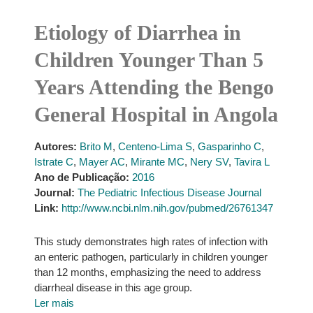
Etiology of Diarrhea in
Children Younger Than 5
Years Attending the Bengo
General Hospital in Angola
Autores:
Brito M
,
Centeno-Lima S
,
Gasparinho C
,
Istrate C
,
Mayer AC
,
Mirante MC
,
Nery SV
,
Tavira L
Ano de Publicação:
2016
Journal:
The Pediatric Infectious Disease Journal
Link:
http://www.ncbi.nlm.nih.gov/pubmed/26761347
This study demonstrates high rates of infection with
an enteric pathogen, particularly in children younger
than 12 months, emphasizing the need to address
diarrheal disease in this age group.
Ler mais