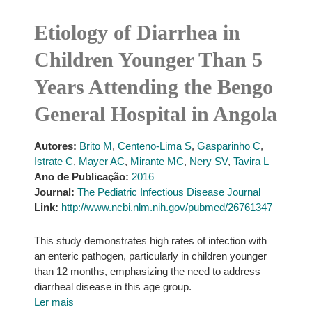
Etiology of Diarrhea in
Children Younger Than 5
Years Attending the Bengo
General Hospital in Angola
Autores:
Brito M
,
Centeno-Lima S
,
Gasparinho C
,
Istrate C
,
Mayer AC
,
Mirante MC
,
Nery SV
,
Tavira L
Ano de Publicação:
2016
Journal:
The Pediatric Infectious Disease Journal
Link:
http://www.ncbi.nlm.nih.gov/pubmed/26761347
This study demonstrates high rates of infection with
an enteric pathogen, particularly in children younger
than 12 months, emphasizing the need to address
diarrheal disease in this age group.
Ler mais