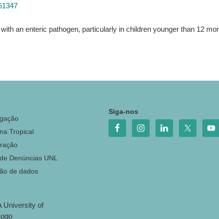
761347
 with an enteric pathogen, particularly in children younger than 12 m
o
Siga-nos
igação
na Tropical
ração
 de Denúncias UNL
ção de dados