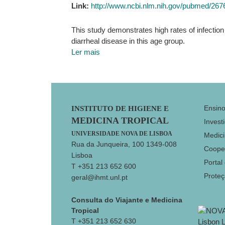
Link:
http://www.ncbi.nlm.nih.gov/pubmed/26
This study demonstrates high rates of infection
diarrheal disease in this age group.
Ler mais
Footer
Ensin
INSTITUTO DE HIGIENE E
MEDICINA TROPICAL
Invest
UNIVERSIDADE NOVA DE LISBOA
Medici
Rua da Junqueira, 100 1349-008
Coope
Lisboa
Portal
T +351 213 652 600
Prote
geral@ihmt.unl.pt
Consulta do Viajante e Medicina
Tropical
T +351 213 652 630