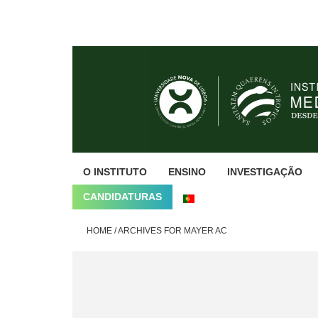
Skip
Skip
Skip
to
to
to
primary
main
footer
navigation
content
O INSTITUTO
ENSINO
INVESTIGAÇÃO
CANDIDATURAS
HOME
/
ARCHIVES FOR MAYER AC