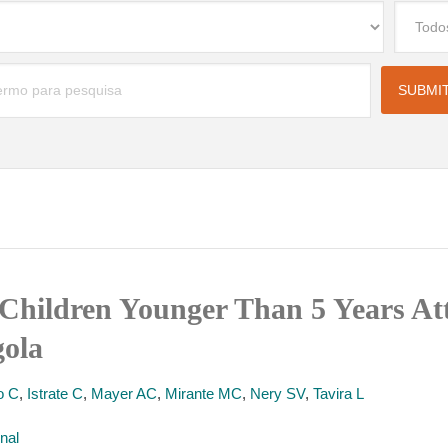
n Children Younger Than 5 Years At
gola
o C
,
Istrate C
,
Mayer AC
,
Mirante MC
,
Nery SV
,
Tavira L
nal