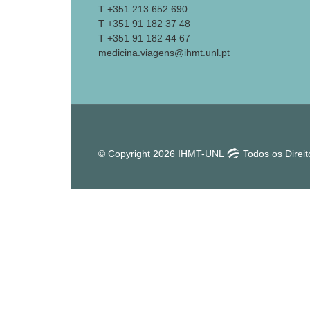
T +351 213 652 690
T +351 91 182 37 48
T +351 91 182 44 67
medicina.viagens@ihmt.unl.pt
© Copyright 2026 IHMT-UNL
Todos os Direi