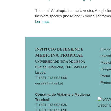
The main Afrotropical malaria vector, Anopheles
incipient species (the M and S molecular form
Ler mais
Footer
Ensin
INSTITUTO DE HIGIENE E
MEDICINA TROPICAL
Invest
UNIVERSIDADE NOVA DE LISBOA
Medici
Rua da Junqueira, 100 1349-008
Coope
Lisboa
Portal
T +351 213 652 600
Prote
geral@ihmt.unl.pt
Consulta do Viajante e Medicina
Tropical
T +351 213 652 630
T +351 213 652 690