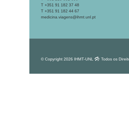
T +351 91 182 37 48
T +351 91 182 44 67
medicina.viagens@ihmt.unl.pt
© Copyright 2026 IHMT-UNL
Todos os Direi