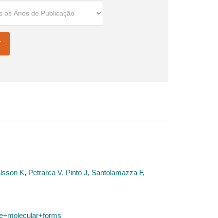
lsson K
,
Petrarca V
,
Pinto J
,
Santolamazza F
,
e+molecular+forms