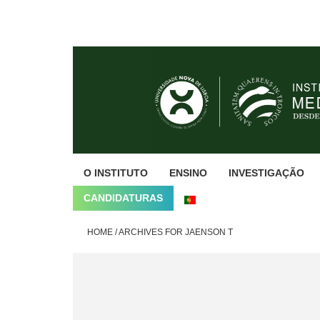
Skip
Skip
Skip
to
to
to
primary
main
footer
navigation
content
O INSTITUTO
ENSINO
INVESTIGAÇÃO
CANDIDATURAS
HOME
/
ARCHIVES FOR JAENSON T