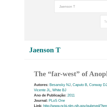
Jaenson T
The “far-west” of Anop
Autores:
Besansky NJ
,
Caputo B
,
Conway D
Vicente JL
,
White BJ
Ano de Publicação:
2011
Journal:
PLoS One
Link:
http://www.ncbi.nlm.nih.gov/pubmed