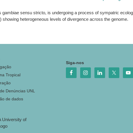
 gambiae sensu stricto, is undergoing a process of sympatric ecologica
s) showing heterogeneous levels of divergence across the genome.
o
Siga-nos
igação
na Tropical
ração
 de Denúncias UNL
ção de dados