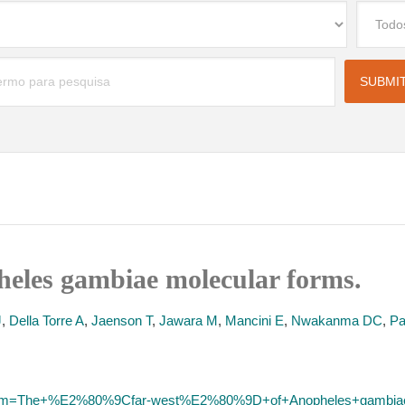
heles gambiae molecular forms.
J
,
Della Torre A
,
Jaenson T
,
Jawara M
,
Mancini E
,
Nwakanma DC
,
Pa
/?term=The+%E2%80%9Cfar-west%E2%80%9D+of+Anopheles+gambia