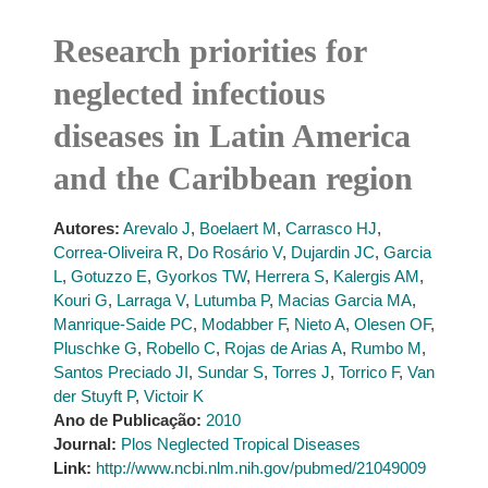
Research priorities for
neglected infectious
diseases in Latin America
and the Caribbean region
Autores:
Arevalo J
,
Boelaert M
,
Carrasco HJ
,
Correa-Oliveira R
,
Do Rosário V
,
Dujardin JC
,
Garcia
L
,
Gotuzzo E
,
Gyorkos TW
,
Herrera S
,
Kalergis AM
,
Kouri G
,
Larraga V
,
Lutumba P
,
Macias Garcia MA
,
Manrique-Saide PC
,
Modabber F
,
Nieto A
,
Olesen OF
,
Pluschke G
,
Robello C
,
Rojas de Arias A
,
Rumbo M
,
Santos Preciado JI
,
Sundar S
,
Torres J
,
Torrico F
,
Van
der Stuyft P
,
Victoir K
Ano de Publicação:
2010
Journal:
Plos Neglected Tropical Diseases
Link:
http://www.ncbi.nlm.nih.gov/pubmed/21049009