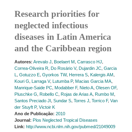
Research priorities for
neglected infectious
diseases in Latin America
and the Caribbean region
Autores:
Arevalo J
,
Boelaert M
,
Carrasco HJ
,
Correa-Oliveira R
,
Do Rosário V
,
Dujardin JC
,
Garcia
L
,
Gotuzzo E
,
Gyorkos TW
,
Herrera S
,
Kalergis AM
,
Kouri G
,
Larraga V
,
Lutumba P
,
Macias Garcia MA
,
Manrique-Saide PC
,
Modabber F
,
Nieto A
,
Olesen OF
,
Pluschke G
,
Robello C
,
Rojas de Arias A
,
Rumbo M
,
Santos Preciado JI
,
Sundar S
,
Torres J
,
Torrico F
,
Van
der Stuyft P
,
Victoir K
Ano de Publicação:
2010
Journal:
Plos Neglected Tropical Diseases
Link:
http://www.ncbi.nlm.nih.gov/pubmed/21049009