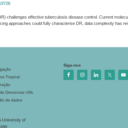
019726
) challenges effective tuberculosis disease control. Current molecu
g approaches could fully characterise DR, data complexity has restric
o
Siga-nos
igação
na Tropical
ração
 de Denúncias UNL
ção de dados