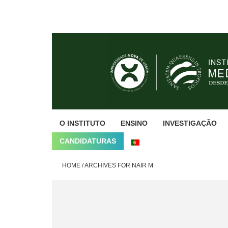
Skip
Skip
Skip
to
to
to
primary
main
footer
navigation
content
O INSTITUTO
ENSINO
INVESTIGAÇÃO
CANDIDATURAS
HOME
/
ARCHIVES FOR NAIR M