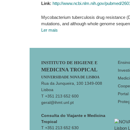
Link:
http://www.ncbi.nlm.nih.gov/pubmed/26
Mycobacterium tuberculosis drug resistance (DR
mutations, and although whole genome sequencin
Ler mais
Footer
Ensin
INSTITUTO DE HIGIENE E
MEDICINA TROPICAL
Invest
UNIVERSIDADE NOVA DE LISBOA
Medici
Rua da Junqueira, 100 1349-008
Coope
Lisboa
Portal
T +351 213 652 600
Prote
geral@ihmt.unl.pt
Consulta do Viajante e Medicina
Tropical
T +351 213 652 630