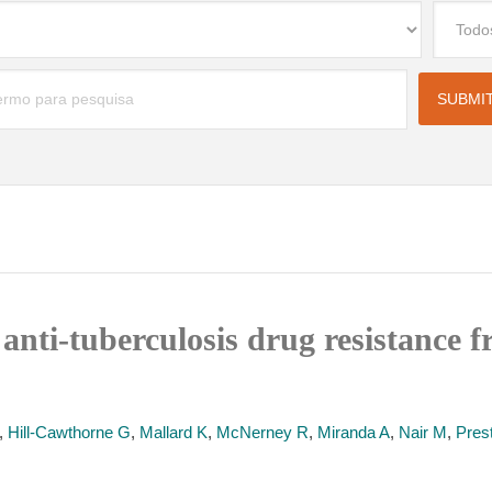
 anti-tuberculosis drug resistance
,
Hill-Cawthorne G
,
Mallard K
,
McNerney R
,
Miranda A
,
Nair M
,
Pres