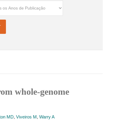
 from whole-genome
ton MD
,
Viveiros M
,
Warry A