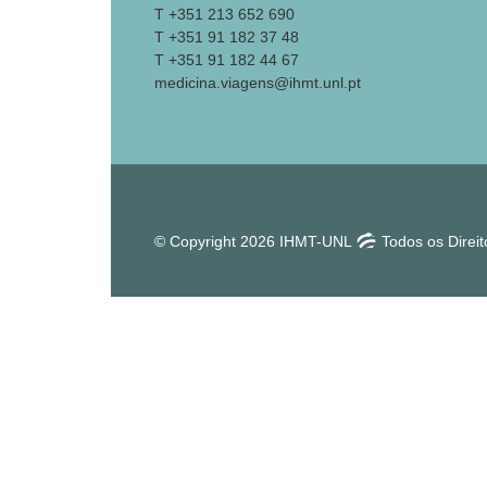
T +351 213 652 690
T +351 91 182 37 48
T +351 91 182 44 67
medicina.viagens@ihmt.unl.pt
© Copyright 2026 IHMT-UNL
Todos os Direi