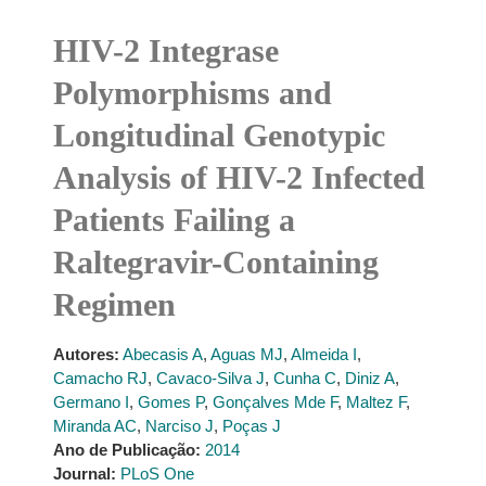
HIV-2 Integrase
Polymorphisms and
Longitudinal Genotypic
Analysis of HIV-2 Infected
Patients Failing a
Raltegravir-Containing
Regimen
Autores:
Abecasis A
,
Aguas MJ
,
Almeida I
,
Camacho RJ
,
Cavaco-Silva J
,
Cunha C
,
Diniz A
,
Germano I
,
Gomes P
,
Gonçalves Mde F
,
Maltez F
,
Miranda AC
,
Narciso J
,
Poças J
Ano de Publicação:
2014
Journal:
PLoS One