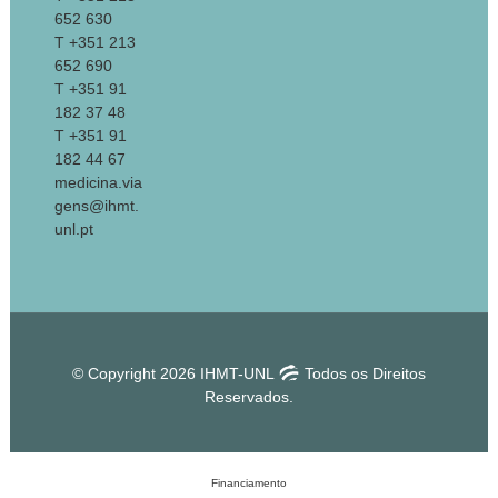
652 630
T +351 213
652 690
T +351 91
182 37 48
T +351 91
182 44 67
medicina.via
gens@ihmt.
unl.pt
© Copyright 2026 IHMT-UNL
Todos os Direitos
Reservados.
Financiamento