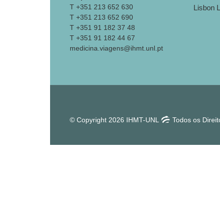
T +351 213 652 630
T +351 213 652 690
T +351 91 182 37 48
T +351 91 182 44 67
medicina.viagens@ihmt.unl.pt
© Copyright 2026 IHMT-UNL
Todos os Direi