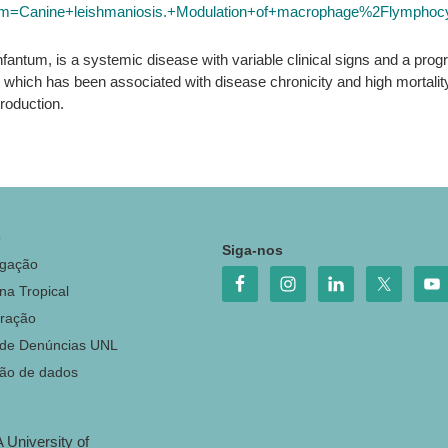
term=Canine+leishmaniosis.+Modulation+of+macrophage%2Flymphocyt
antum, is a systemic disease with variable clinical signs and a progr
hich has been associated with disease chronicity and high mortality
roduction.
o
Siga-nos
igação
na Tropical
ração
 de Denúncias UNL
ção de dados