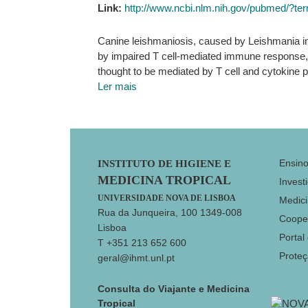
Link:
http://www.ncbi.nlm.nih.gov/pubmed/?
Canine leishmaniosis, caused by Leishmania inf
by impaired T cell-mediated immune response, w
thought to be mediated by T cell and cytokine p
Ler mais
Footer
Ensin
INSTITUTO DE HIGIENE E
MEDICINA TROPICAL
Invest
UNIVERSIDADE NOVA DE LISBOA
Medici
Rua da Junqueira, 100 1349-008
Coope
Lisboa
Portal
T +351 213 652 600
Prote
geral@ihmt.unl.pt
Consulta do Viajante e Medicina
Tropical