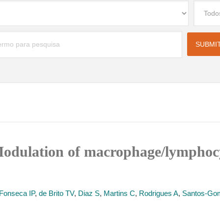
Modulation of macrophage/lymphocy
Fonseca IP
,
de Brito TV
,
Diaz S
,
Martins C
,
Rodrigues A
,
Santos-G