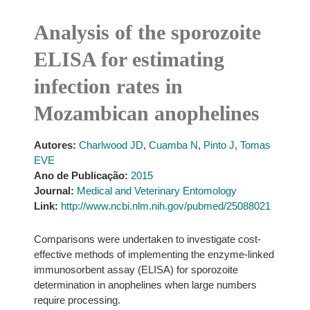
Analysis of the sporozoite
ELISA for estimating
infection rates in
Mozambican anophelines
Autores:
Charlwood JD
,
Cuamba N
,
Pinto J
,
Tomas
EVE
Ano de Publicação:
2015
Journal:
Medical and Veterinary Entomology
Link:
http://www.ncbi.nlm.nih.gov/pubmed/25088021
Comparisons were undertaken to investigate cost-
effective methods of implementing the enzyme-linked
immunosorbent assay (ELISA) for sporozoite
determination in anophelines when large numbers
require processing.