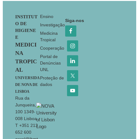
Footer
Ensino
INSTITUT
Siga-nos
O DE
Investigação
HIGIENE
Medicina
E
Tropical
MEDICI
Cooperação
NA
Portal de
TROPIC
Denúncias
AL
UNL
Proteção de
UNIVERSIDA
dados
DE NOVA DE
LISBOA
Rua da
Junqueira,
100 1349-
008 Lisboa
T +351 213
652 600