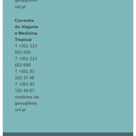
geral@ihmt.
unl.pt
Consulta
do Viajante
e Medicina
Tropical
T +351 213
652 630
T +351 213
652 690
T +351 91
182 37 48
T +351 91
182 44 67
medicina.via
gens@ihmt.
unl.pt