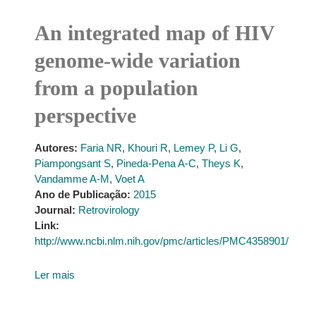
An integrated map of HIV
genome-wide variation
from a population
perspective
Autores:
Faria NR
,
Khouri R
,
Lemey P
,
Li G
,
Piampongsant S
,
Pineda-Pena A-C
,
Theys K
,
Vandamme A-M
,
Voet A
Ano de Publicação:
2015
Journal:
Retrovirology
Link:
http://www.ncbi.nlm.nih.gov/pmc/articles/PMC4358901/
Ler mais