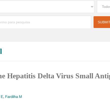
l
the Hepatitis Delta Virus Small An
 E
,
Fardilha M