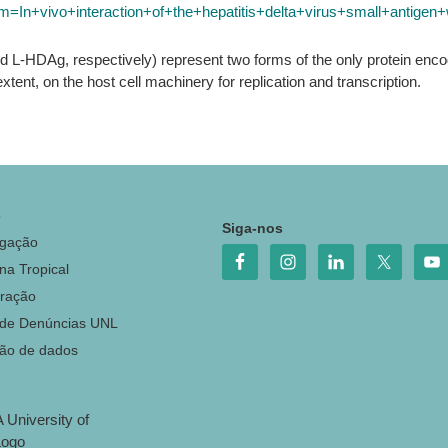
rm=In+vivo+interaction+of+the+hepatitis+delta+virus+small+antige
 L-HDAg, respectively) represent two forms of the only protein enco
tent, on the host cell machinery for replication and transcription.
o
Siga-nos
igação
na Tropical
ração
 de Denúncias UNL
ção de dados