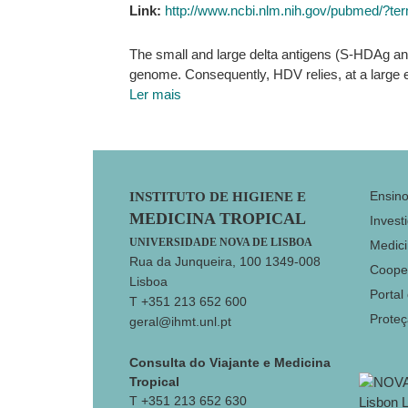
Link:
http://www.ncbi.nlm.nih.gov/pubmed/?te
The small and large delta antigens (S-HDAg and
genome. Consequently, HDV relies, at a large ex
Ler mais
Footer
Ensin
INSTITUTO DE HIGIENE E
MEDICINA TROPICAL
Invest
UNIVERSIDADE NOVA DE LISBOA
Medici
Rua da Junqueira, 100 1349-008
Coope
Lisboa
Portal
T +351 213 652 600
Prote
geral@ihmt.unl.pt
Consulta do Viajante e Medicina
Tropical
T +351 213 652 630