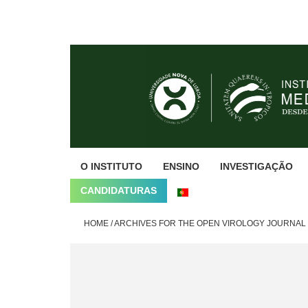
Skip
Skip
Skip
to
to
to
primary
main
footer
navigation
content
O INSTITUTO
ENSINO
INVESTIGAÇÃO
CANDIDATURAS
HOME
/
ARCHIVES FOR THE OPEN VIROLOGY JOURNAL