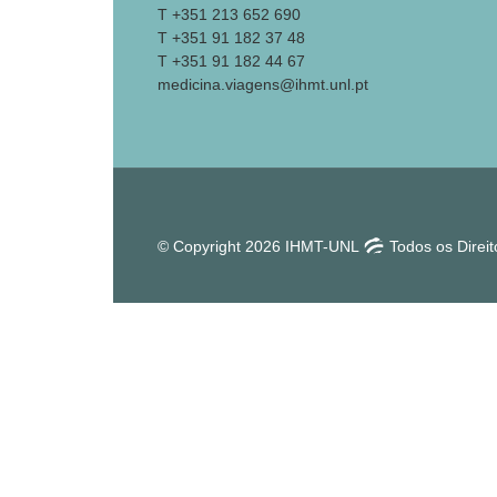
T +351 213 652 690
T +351 91 182 37 48
T +351 91 182 44 67
medicina.viagens@ihmt.unl.pt
© Copyright 2026 IHMT-UNL
Todos os Direi