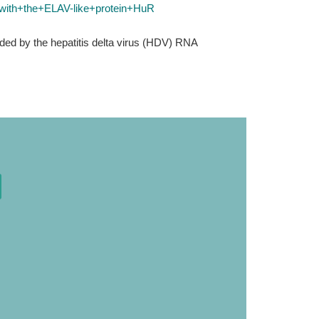
n+with+the+ELAV-like+protein+HuR
ded by the hepatitis delta virus (HDV) RNA