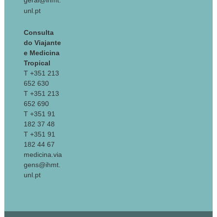
geral@ihmt.
unl.pt
Consulta
do Viajante
e Medicina
Tropical
T +351 213
652 630
T +351 213
652 690
T +351 91
182 37 48
T +351 91
182 44 67
medicina.via
gens@ihmt.
unl.pt