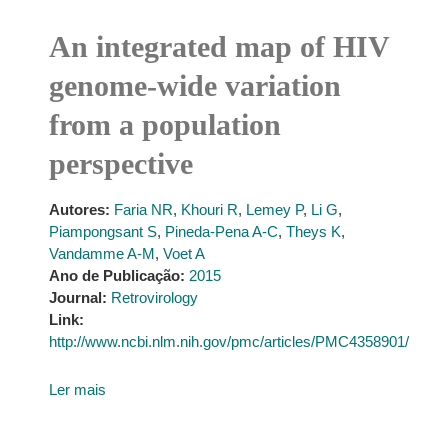
An integrated map of HIV
genome-wide variation
from a population
perspective
Autores:
Faria NR
,
Khouri R
,
Lemey P
,
Li G
,
Piampongsant S
,
Pineda-Pena A-C
,
Theys K
,
Vandamme A-M
,
Voet A
Ano de Publicação:
2015
Journal:
Retrovirology
Link:
http://www.ncbi.nlm.nih.gov/pmc/articles/PMC4358901/
Ler mais