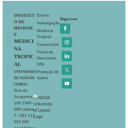
Footer
Ensino
INSTITUT
Siga-nos
O DE
Investigação
HIGIENE
Medicina
E
Tropical
MEDICI
Cooperação
NA
Portal de
TROPIC
Denúncias
AL
UNL
Proteção de
UNIVERSIDA
dados
DE NOVA DE
LISBOA
Rua da
Junqueira,
100 1349-
008 Lisboa
T +351 213
652 600