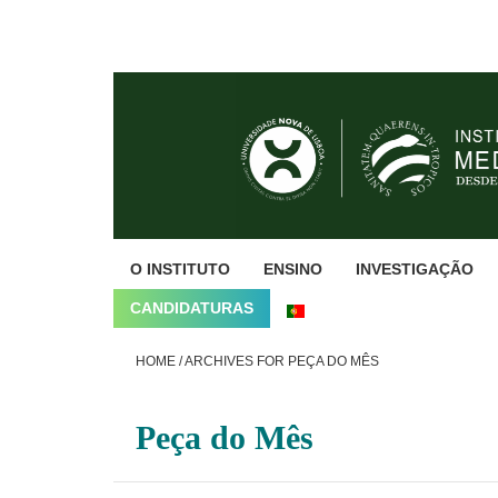
Skip
Skip
Skip
to
to
to
primary
main
footer
navigation
content
O INSTITUTO
ENSINO
INVESTIGAÇÃO
CANDIDATURAS
HOME
/
ARCHIVES FOR PEÇA DO MÊS
Peça do Mês