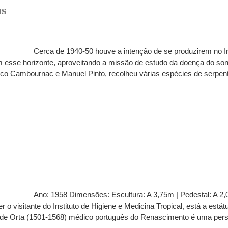
ns
Cerca de 1940-50 houve a intenção de se produzirem no Ins
m esse horizonte, aproveitando a missão de estudo da doença do sono
co Cambournac e Manuel Pinto, recolheu várias espécies de serpente
Ano: 1958 Dimensões: Escultura: A 3,75m | Pedestal: A 2
r o visitante do Instituto de Higiene e Medicina Tropical, está a es
a de Orta (1501-1568) médico português do Renascimento é uma per