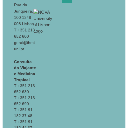
Rua da
Junqueira,
100 1349-
008 Lisboa
T +351 213
652 600
geral@ihmt.
unl.pt
Consulta
do Viajante
e Medicina
Tropical
T +351 213
652 630
T +351 213
652 690
T +351 91
182 37 48
T +351 91
182 44 67