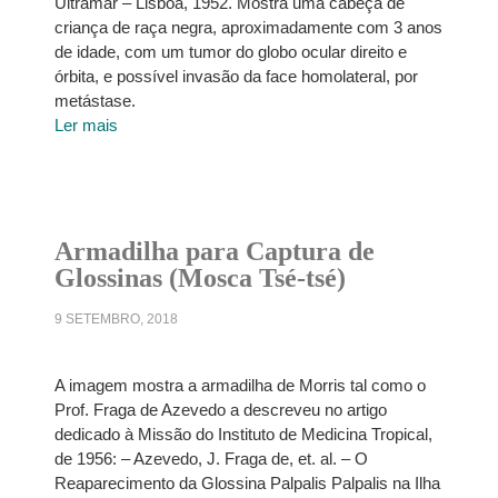
Ultramar – Lisboa, 1952. Mostra uma cabeça de
criança de raça negra, aproximadamente com 3 anos
de idade, com um tumor do globo ocular direito e
órbita, e possível invasão da face homolateral, por
metástase.
Ler mais
Armadilha para Captura de
Glossinas (Mosca Tsé-tsé)
9 SETEMBRO, 2018
A imagem mostra a armadilha de Morris tal como o
Prof. Fraga de Azevedo a descreveu no artigo
dedicado à Missão do Instituto de Medicina Tropical,
de 1956: – Azevedo, J. Fraga de, et. al. – O
Reaparecimento da Glossina Palpalis Palpalis na Ilha